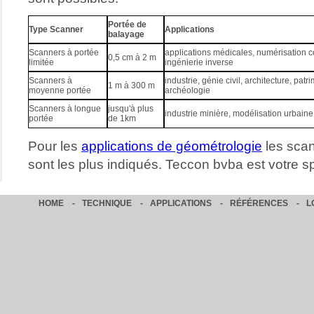
Portée de
Type Scanner
Applications
balayage
Scanners à portée
applications médicales, numérisation c
0,5 cm à 2 m
limitée
ingénierie inverse
Scanners à
industrie, génie civil, architecture, patr
1 m à 300 m
moyenne portée
archéologie
Scanners à longue
jusqu'à plus
industrie minière, modélisation urbaine
portée
de 1km
Pour les
applications de géométrologie
les sca
sont les plus indiqués. Teccon bvba est votre s
HOME
-
TECHNIQUE
-
APPLICATIONS
-
RÉFÉRENCES
-
L